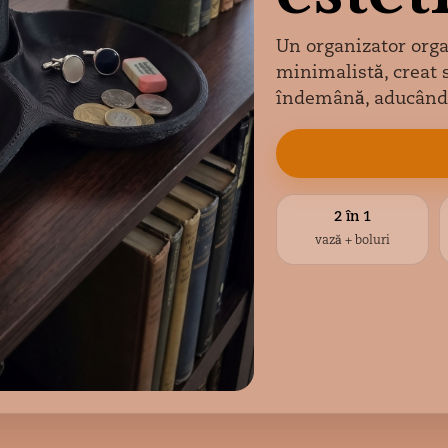
Un organizator orga
minimalistă, creat s
îndemână, aducând 
2 în 1
vază + boluri