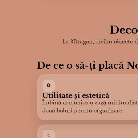
Decor
La 3Dragon, creăm obiecte de
De ce o să-ți placă N
✿
Utilitate și estetică
Îmbină armonios o vază minimalistă
două boluri pentru organizare.
◌