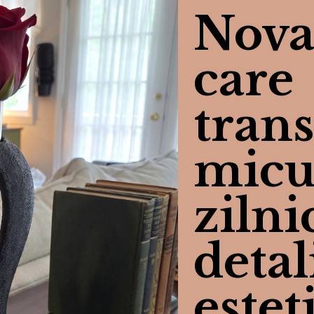
Nova
care
tran
micu
zilni
detal
estet