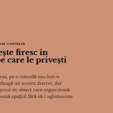
ARE CONTEAZĂ
ște firesc în
e care le privești
irou, pe o comodă sau într-o
adaugă un accent discret, dar
genul de obiect care organizează
ează spațiul fără să-l aglomereze.