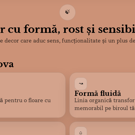
🍃
 cu formă, rost și sensibi
 decor care aduc sens, funcționalitate și un plus de
ova
↝
Formă fluidă
 pentru o floare cu
Linia organică transfo
memorabil pe biroul tă
⌂