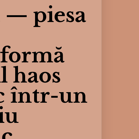
 — piesa
sformă
l haos
c într-un
iu
ic.